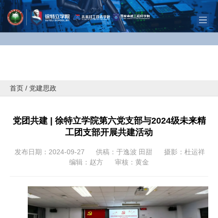
首页
/
党建思政
党团共建 | 徐特立学院第六党支部与2024级未来精
工团支部开展共建活动
发布日期：2024-09-27
供稿：于逸波 田甜
摄影：杜运祥
编辑：赵方
审核：黄金