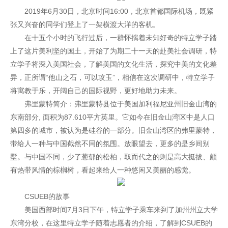
2019年6月30日，北京时间16:00，北京首都国际机场，既紧
张又兴奋的同学们登上了一架横渡大洋的客机。
在十五个小时的飞行过后，一群怀揣着未知好奇的特立学子踏
上了这片美利坚的国土，开始了为期二十一天的赴美社会调研，特
立学子将深入美国社会，了解美国的文化生活，探究中美的文化差
异，正所谓“他山之石，可以攻玉”，相信在这次调研中，特立学子
将寓教于乐，开阔自己的国际视野，更好地助力未来。
弗里蒙特简介：弗里蒙特县位于美国加利福尼亚州旧金山湾的
东南部分, 面积为87.610平方英里。它如今在旧金山湾区中是人口
第四多的城市，被认为是硅谷的一部分。旧金山湾区的弗里蒙特，
带给人一种与中国截然不同的氛围。放眼望去，更多的是乡间别
墅。与中国不同，少了葱郁的松柏，取而代之的则是高大挺拔、颇
有热带风情的棕榈树，看起来给人一种悠闲又美丽的感觉。
CSUEB的故事
美国西部时间7月3日下午，特立学子乘车来到了加州州立大学
东湾分校，在这里特立学子随着志愿者的介绍，了解到CSUEB的