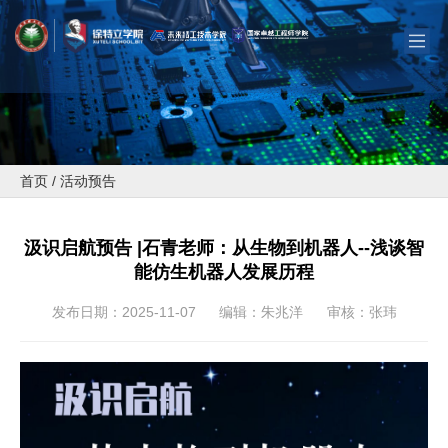
首页
/
活动预告
汲识启航预告 |石青老师：从生物到机器人--浅谈智
能仿生机器人发展历程
发布日期：2025-11-07
编辑：朱兆洋
审核：张玮