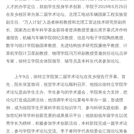
人才的办学定位，鼓励学生投身学术创新，学院于2019年5月25日
在良乡校区举办第二届学术论坛。北理工电动车辆国家工程实验室
副主任、“万人计划”入选者林程教授和北理工雷达技术研究所副所
长、国家杰出青年科学基金获得者曾涛教授受邀出席开幕式并作特
邀报告，机械与车辆学院胡纪滨教授、信息与电子学院陶然教授、
数学与统计学院杨国孝教授、先进结构技术研究院廉艳平教授、计
算机学院计卫星副教授、物理学院冯万祥副教授受邀担任论坛点评
专家，徐特立学院全体院领导、辅导员及本科生代表参加论坛。
上午9点，徐特立学院第二届学术论坛在良乡报告厅开幕。首
先，院长张笈致词，祝贺学术论坛顺利召开。他指出徐特立学院学
术论坛是由学生主办、学生参与的学术盛会，学院将全力支持，把
论坛打造成品牌活动；他强调学术论坛要每年举办一届，形成惯
例，成为徐院学生开展科学前沿知识学习、参与科研实践创新、参
加世纪杯等学科创新竞赛的成果展示平台；他鼓励低年级学生以优
秀学长为榜样，积极参加学术创新活动，本科阶段完成一篇学术论
文，参与学院学术论坛交流。李子睿同学代表组委会汇报论坛筹备