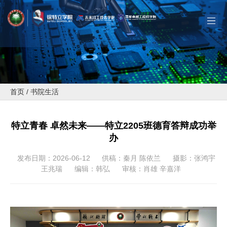
首页
/
书院生活
特立青春 卓然未来——特立2205班德育答辩成功举
办
发布日期：2026-06-12
供稿：秦月 陈依兰
摄影：张鸿宇
王兆瑞
编辑：韩弘
审核：肖雄 辛嘉洋