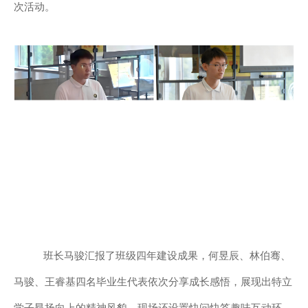
次活动。
班长马骏汇报了班级四年建设成果，何昱辰、林伯骞、
马骏、王睿基四名毕业生代表依次分享成长感悟，展现出特立