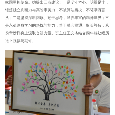
家国勇担使命。她提出三点建议：一是坚守本心、明辨是非，
锤炼独立判断力与高阶审美力，不被算法裹挟、不随潮流盲
从；二是坚持深耕阅读、勤于思考，涵养丰富的精神世界；三
是永葆终身学习的热忱与能力，善于融会贯通、取长补短，从
前辈榜样身上汲取奋进力量。班主任王文杰结合四年相处经历
送上祝福与期许。