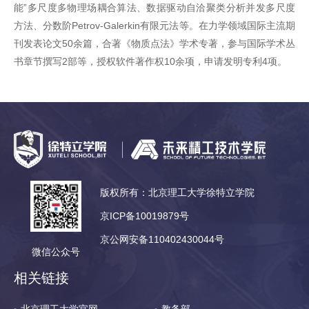
能”多尺度多物理场耦合算法、数据驱动自洽聚类分析并发多尺度
方法、分数阶Petrov-Galerkin有限元法等。在力学领域国际主流期
刊发表论文50余篇，合著《物质点法》学术专著，参与国际学术丛
书章节撰写2部等，授权软件著作权10余项，申请发明专利4项。
版权所有：北京理工大学徐特立学院
京ICP备10019879号
京公网安备110402430044号
微信公众号
相关链接