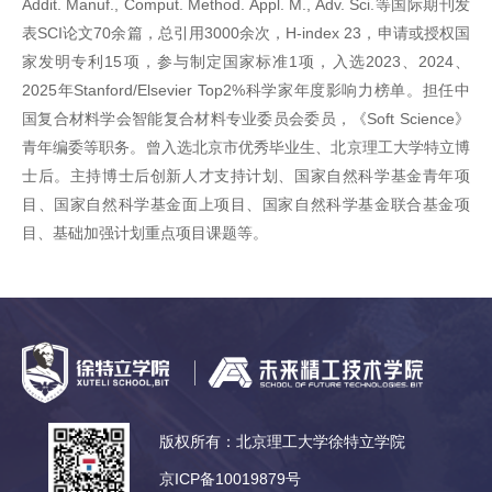
Addit. Manuf., Comput. Method. Appl. M., Adv. Sci.等国际期刊发
表SCI论文70余篇，总引用3000余次，H-index 23，申请或授权国
家发明专利15项，参与制定国家标准1项，入选2023、2024、
2025年Stanford/Elsevier Top2%科学家年度影响力榜单。担任中
国复合材料学会智能复合材料专业委员会委员，《Soft Science》
青年编委等职务。曾入选北京市优秀毕业生、北京理工大学特立博
士后。主持博士后创新人才支持计划、国家自然科学基金青年项
目、国家自然科学基金面上项目、国家自然科学基金联合基金项
目、基础加强计划重点项目课题等。
版权所有：北京理工大学徐特立学院
京ICP备10019879号