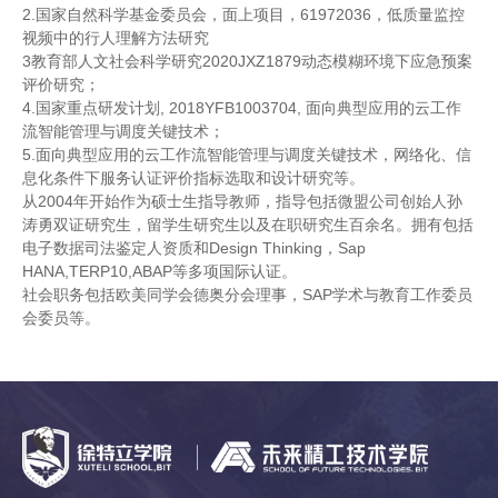
2.国家自然科学基金委员会，面上项目，61972036，低质量监控
视频中的行人理解方法研究
3教育部人文社会科学研究2020JXZ1879动态模糊环境下应急预案
评价研究；
4.国家重点研发计划, 2018YFB1003704, 面向典型应用的云工作
流智能管理与调度关键技术；
5.面向典型应用的云工作流智能管理与调度关键技术，网络化、信
息化条件下服务认证评价指标选取和设计研究等。
从2004年开始作为硕士生指导教师，指导包括微盟公司创始人孙
涛勇双证研究生，留学生研究生以及在职研究生百余名。拥有包括
电子数据司法鉴定人资质和Design Thinking，Sap
HANA,TERP10,ABAP等多项国际认证。
社会职务包括欧美同学会德奥分会理事，SAP学术与教育工作委员
会委员等。