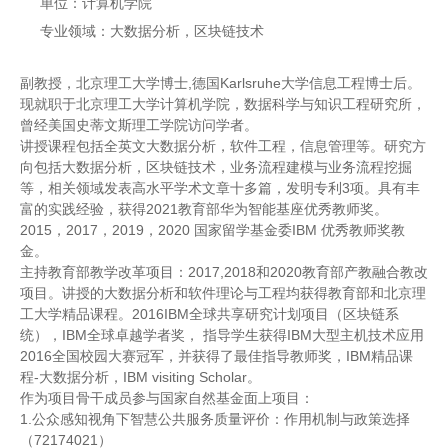
单位：计算机学院
专业领域：大数据分析，区块链技术
副教授，北京理工大学博士,德国Karlsruhe大学信息工程博士后。
现就职于北京理工大学计算机学院，数据科学与知识工程研究所，
曾经美国史蒂文斯理工学院访问学者。
讲授课程包括全英文大数据分析，软件工程，信息管理等。研究方
向包括大数据分析，区块链技术，业务流程建模与业务流程挖掘
等，相关领域发表高水平学术文章十多篇，发明专利3项。具有丰
富的实践经验，获得2021教育部华为智能基座优秀教师奖。
2015，2017，2019，2020 国家留学基金委IBM 优秀教师奖教
金。
主持教育部教学改革项目：2017,2018和2020教育部产教融合教改
项目。讲授的大数据分析和软件理论与工程均获得教育部和北京理
工大学精品课程。2016IBM全球共享研究计划项目（区块链系
统），IBM全球卓越学者奖， 指导学生获得IBM大型主机技术应用
2016全国校园大赛冠军，并获得了最佳指导教师奖，IBM精品课
程-大数据分析，IBM visiting Scholar。
作为项目骨干成员参与国家自然基金面上项目：
1.公众感知视角下智慧公共服务质量评价：作用机制与政策选择
（72174021）