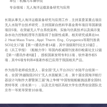
单位：机械与车辆学院
专业领域：无人海洋运载装备研究与应用
长期从事无人海洋运载装备研究与应用工作，主持某委某重点项目
无人水陆平台技术研究，主持国家自然科学基金青年项目等国家级
项目5项。在突破无人平台系统架构、实验与仿真技术以及揭示复
杂水动力控制机理等方面取得了创新性成果。相关研究成果在Int.
J. Heat Mass Trans., Appl. Therm. Eng., Cryogenics等期刊发表
SCI论文17篇【第一/通讯作者14篇，其中顶级期刊论文10篇】。
在《兵工学报》《船舶力学》等国内权威期刊发表EI检索论文12篇
【第一/通讯作者8篇】。授权国家发明专利11项，软件著作权5
项，其中6项专利和4项著作权已应用于我国相关产品。
作为指导老师或负责人，获全国“无人平台2021”水陆平台组第一
名，全国“跨越险阻2021”无人水面艇第二名，第十届全国海洋航行
器设计与制作大赛暨第三届“海上争锋”中国智能船艇挑战赛全国B1
类特等奖（排名第一），以及北京地区高校大学生优秀创业团队北
京市一等奖等荣誉10余项。