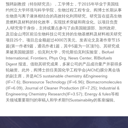
预聘副教授（特别研究员），工学博士，于2015年毕业于美国纽
约州立大学环境与科学学院，生物过程工程专业。阎博士长期从事
生物质与离子液体相结合的高效转化利用研究。研究旨在提高生物
质燃料及材料的转化效率，实现技术突破和商业化。以项目负责
人/研究骨干身份，主持或重点参与了由美国能源部、加州政府、
及旧金山湾区前沿生物科技公司支持的生物基燃料及材料相关研究
项目25个。项目总金额超过4000万美元。发表论文及著作章节15
篇(第一作者9篇，通讯作者1篇，其中5篇为一区顶刊)。其研究成
果被美国能源部，伯克利大学，劳伦斯伯克利实验室，Biofuel
International, Frontiers, Phys Org, News Center, 和Biofuels
Digest 报道。借助其研究成果，多家公司的产品成功量产并获得多
轮融资。此外，阎博士担任美国化学工程学会(AIChE)膜分离会场
的副主席，并是ACS sustainable chemistry &Engineering
(IF=7.6); Bioresource Technology (IF=6.96); Biomacromolecules
(IF=6.09), Journal of Cleaner Production (IF=7.25); Industrial &
Engineering Chemistry Research(IF=3.57); Energy & fules等相
关领域重要期刊的审稿人和学术期刊Sustainability的客座编辑。