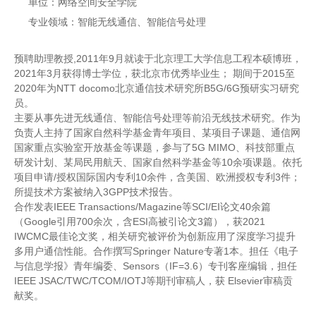
单位：网络空间安全学院
专业领域：智能无线通信、智能信号处理
预聘助理教授,2011年9月就读于北京理工大学信息工程本硕博班，
2021年3月获得博士学位，获北京市优秀毕业生； 期间于2015至
2020年为NTT docomo北京通信技术研究所B5G/6G预研实习研究
员。
主要从事先进无线通信、智能信号处理等前沿无线技术研究。作为
负责人主持了国家自然科学基金青年项目、某项目子课题、通信网
国家重点实验室开放基金等课题，参与了5G MIMO、科技部重点
研发计划、某局民用航天、国家自然科学基金等10余项课题。依托
项目申请/授权国际国内专利10余件，含美国、欧洲授权专利3件；
所提技术方案被纳入3GPP技术报告。
合作发表IEEE Transactions/Magazine等SCI/EI论文40余篇
（Google引用700余次，含ESI高被引论文3篇），获2021
IWCMC最佳论文奖，相关研究被评价为创新应用了深度学习提升
多用户通信性能。合作撰写Springer Nature专著1本。担任《电子
与信息学报》青年编委、Sensors（IF=3.6）专刊客座编辑，担任
IEEE JSAC/TWC/TCOM/IOTJ等期刊审稿人，获 Elsevier审稿贡
献奖。