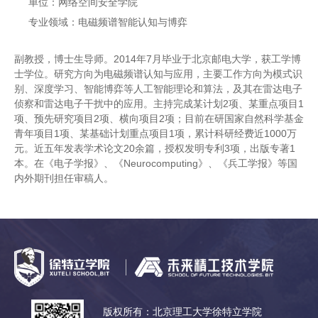
单位：网络空间安全学院
专业领域：电磁频谱智能认知与博弈
副教授，博士生导师。2014年7月毕业于北京邮电大学，获工学博
士学位。研究方向为电磁频谱认知与应用，主要工作方向为模式识
别、深度学习、智能博弈等人工智能理论和算法，及其在雷达电子
侦察和雷达电子干扰中的应用。主持完成某计划2项、某重点项目1
项、预先研究项目2项、横向项目2项；目前在研国家自然科学基金
青年项目1项、某基础计划重点项目1项，累计科研经费近1000万
元。近五年发表学术论文20余篇，授权发明专利3项，出版专著1
本。在《电子学报》、《Neurocomputing》、《兵工学报》等国
内外期刊担任审稿人。
版权所有：北京理工大学徐特立学院