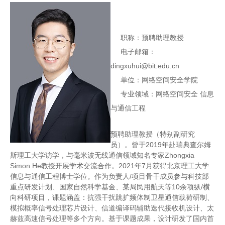
职称：预聘助理教授
电子邮箱：
dingxuhui@bit.edu.cn
单位：网络空间安全学院
专业领域：网络空间安全 信息
与通信工程
预聘助理教授（特别副研究
员）。曾于2019年赴瑞典查尔姆
斯理工大学访学，与毫米波无线通信领域知名专家Zhongxia
Simon He教授开展学术交流合作。2021年7月获得北京理工大学
信息与通信工程博士学位。作为负责人/项目骨干成员参与科技部
重点研发计划、国家自然科学基金、某局民用航天等10余项纵/横
向科研项目，课题涵盖：抗强干扰跳扩频体制卫星通信载荷研制、
模拟概率信号处理芯片设计、信道编译码辅助迭代接收机设计、太
赫兹高速信号处理等多个方向。基于课题成果，设计研发了国内首