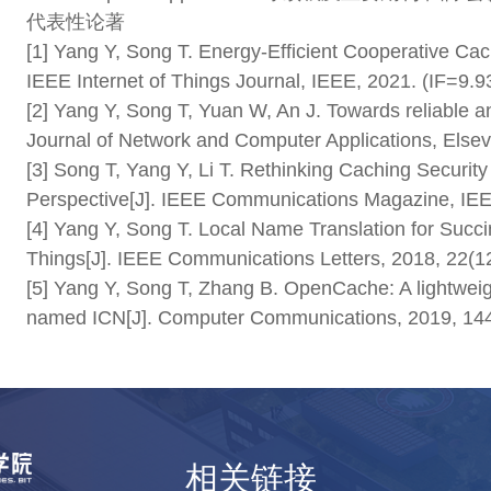
代表性论著
[1] Yang Y, Song T. Energy-Efficient Cooperative Cac
IEEE Internet of Things Journal, IEEE, 2021. (IF=9.9
[2] Yang Y, Song T, Yuan W, An J. Towards reliable and
Journal of Network and Computer Applications, Elsevi
[3] Song T, Yang Y, Li T. Rethinking Caching Securit
Perspective[J]. IEEE Communications Magazine, IEEE
[4] Yang Y, Song T. Local Name Translation for Su
Things[J]. IEEE Communications Letters, 2018, 22(1
[5] Yang Y, Song T, Zhang B. OpenCache: A lightweigh
named ICN[J]. Computer Communications, 2019, 144
相关链接