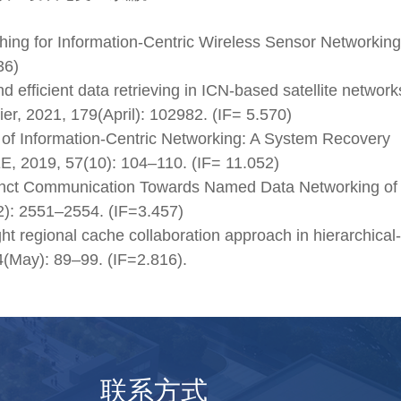
hing for Information-Centric Wireless Sensor Networking[
36)
 efficient data retrieving in ICN-based satellite networks
er, 2021, 179(April): 102982. (IF= 5.570)
y of Information-Centric Networking: A System Recovery
, 2019, 57(10): 104–110. (IF= 11.052)
ccinct Communication Towards Named Data Networking of
2): 2551–2554. (IF=3.457)
t regional cache collaboration approach in hierarchical-
(May): 89–99. (IF=2.816).
联系方式