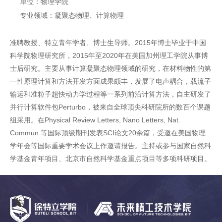
单位：物理学院
专业领域：凝聚态物理、计算物理
准聘教授、特立青年学者、博士生导师。2015年博士毕业于中国
科学院物理研究所，2015年至2020年在美国加州理工学院从事博
士后研究。主要从事计算凝聚态物理领域的研究，在材料物性的第
一性原理计算和方法开发方面成果颇丰，发展了电声耦合，载流子
输运和准粒子超快动力学过程等一系列前沿计算方法，自主研发了
并行计算软件包Perturbo，被来自全球顶尖科研院所的数百个课题
组采用。在Physical Review Letters, Nano Letters, Nat.
Commun.等国际顶级期刊发表SCI论文20余篇，受邀在美国物理
学年会等国际重要学术会议上作邀请报告。主持或参与国家自然科
学基金青年项目、北京市自然科学基金重点项目等多项科研项目。