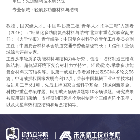
单位：先进结构技术研究院
专业领域：轻质多功能材料与结构
教授，国家级人才。中国科协第二批“青年人才托举工程”入选者
（2016）；“轻量化多功能复合材料与结构”北京市重点实验室副主
任；《力学学报》青年编委；中国复合材料学会青年工作委员会副
主任；中国复合材料学会轨道交通专委会副秘书长；工信部工业领
域综合评审专家。
主要从事轻质多功能材料与结构力学研究，包括：增材制造三维点
阵结构、超低温环境下复合材料力学特性、轻质/隐身/承载多功能
复合材料夹芯结构等。以第一或通讯作者累计发表SCI学术论文56
篇，申请或授权国家发明专利12项，荣获中国机械工业科学技术科
技进步二等奖1项，先后主持国家自然科学基金、领域创新基金、
科技部重点专项课题、民用航天预研课题等10余项课题。研究成果
被应用部门采纳，支撑研制国际首个增材制造全三维点阵小卫星，
以及火星车热相控结构和角盒结构等。