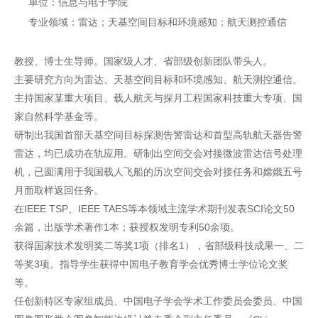
单位：信息与电子学院
专业领域：雷达；天基空间目标和环境感知；航天测控通信
教授、博士生导师。国家级人才、省部级创新团队带头人。
主要研究方向为雷达、天基空间目标和环境感知、航天测控通信。
主持国家某重大项目、载人航天与探月工程国家科技重大专项、国
家自然科学基金等。
研制出我国首部天基空间目标探测告警雷达和首型高轨航天器告警
雷达，均已成功在轨应用。研制出空间交会对接微波雷达信号处理
机，已圆满用于我国载人飞船的历次空间交会对接任务和嫦娥五号
月面取样返回任务。
在IEEE TSP、IEEE TAES等本领域主流学术期刊发表SCI论文50
余篇，出版学术著作1本；获授权发明专利50余项。
获得国家技术发明奖二等奖1项（排名1），省部级科技成果一、二
等奖3项。指导学生获得中国电子教育学会优秀博士学位论文奖
等。
任创新特区专家组成员、中国电子学会学术工作委员会委员、中国