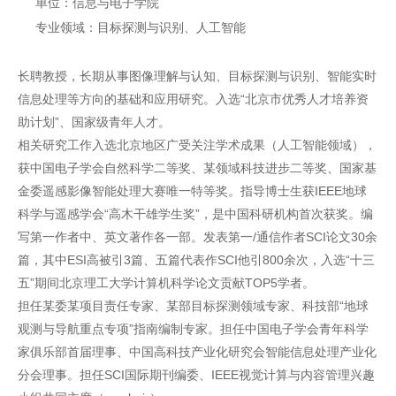
单位：信息与电子学院
专业领域：目标探测与识别、人工智能
长聘教授，长期从事图像理解与认知、目标探测与识别、智能实时
信息处理等方向的基础和应用研究。入选“北京市优秀人才培养资
助计划”、国家级青年人才。
相关研究工作入选北京地区广受关注学术成果（人工智能领域），
获中国电子学会自然科学二等奖、某领域科技进步二等奖、国家基
金委遥感影像智能处理大赛唯一特等奖。指导博士生获IEEE地球
科学与遥感学会“高木干雄学生奖”，是中国科研机构首次获奖。编
写第一作者中、英文著作各一部。发表第一/通信作者SCI论文30余
篇，其中ESI高被引3篇、五篇代表作SCI他引800余次，入选“十三
五”期间北京理工大学计算机科学论文贡献TOP5学者。
担任某委某项目责任专家、某部目标探测领域专家、科技部“地球
观测与导航重点专项”指南编制专家。担任中国电子学会青年科学
家俱乐部首届理事、中国高科技产业化研究会智能信息处理产业化
分会理事。担任SCI国际期刊编委、IEEE视觉计算与内容管理兴趣