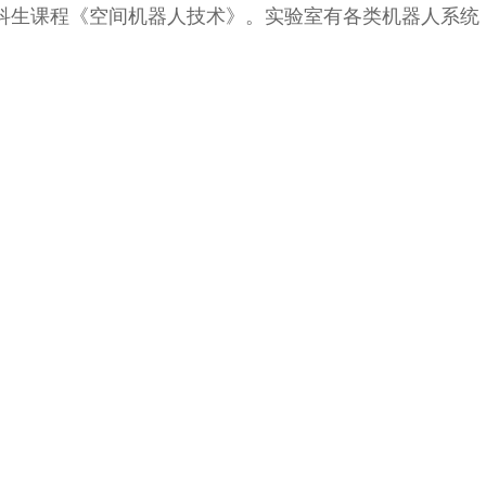
本科生课程《空间机器人技术》。实验室有各类机器人系统
联系方式
地址 ：北京海淀区中关村南大街5号
邮箱 ：XTLSchool@bit.edu.cn
邮编 ：100081
迎新网
电话 ：010-81381042