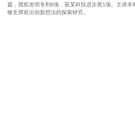
篇，授权发明专利8项，获某科技进步奖1项。主讲
够支撑前沿创新想法的探索研究。
相关链接
北京理工大学官网
教务部
立学院
北理人网站导航
研究生院
卓越工程师学院
北京理工大学