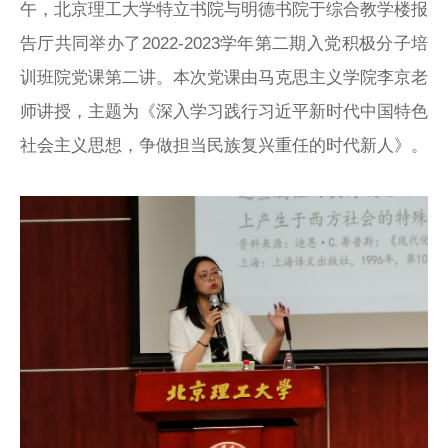
午，北京理工大学特立书院与明德书院于综合教学楼报
告厅共同举办了2022-2023学年第二期入党积极分子培
训班院党课第二讲。本次党课由马克思主义学院李京老
师讲授，主题为《深入学习践行习近平新时代中国特色
社会主义思想，争做担当民族复兴重任的时代新人》。