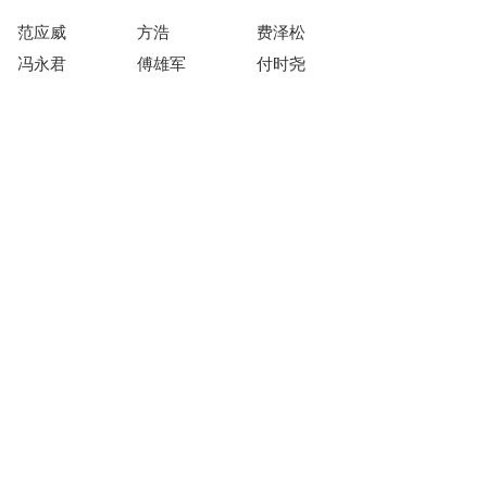
范应威
方浩
费泽松
冯永君
傅雄军
付时尧