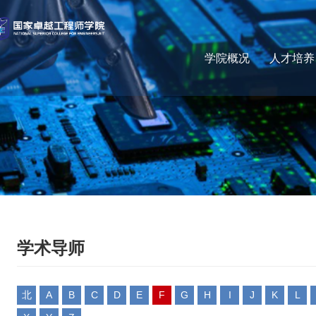
学院概况
人才培养
学术导师
北
A
B
C
D
E
F
G
H
I
J
K
L
京