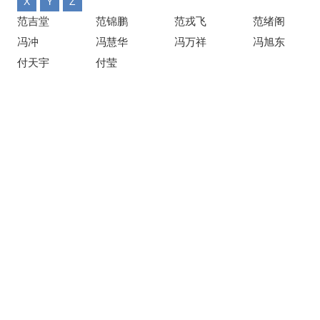
X
Y
Z
协
范吉堂
范锦鹏
范戎飞
范绪阁
和
冯冲
冯慧华
冯万祥
冯旭东
医
付天宇
付莹
学
院