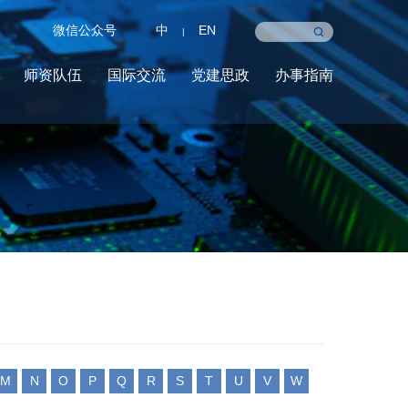
微信公众号
中
EN
|
师资队伍
国际交流
党建思政
办事指南
M
N
O
P
Q
R
S
T
U
V
W