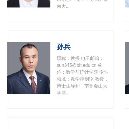
南大...
孙兵
职称：教授 电子邮箱：
sun345@bit.edu.cn 单
位：数学与统计学院 专业
领域：数学控制论 教授，
博士生导师，南非金山大
学博...