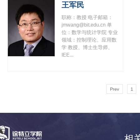
王军民
职称：教授 电子邮箱：
jmwang@bit.edu.cn 单
位：数学与统计学院 专业
领域：控制理论、应用数
学 教授、博士生导师、
IEE...
Prev
1
相