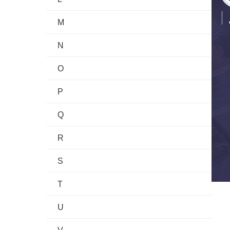
M
N
O
P
Q
R
S
T
U