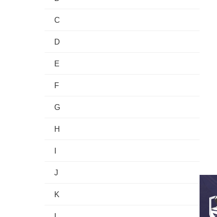
C
D
E
F
G
H
I
J
K
L